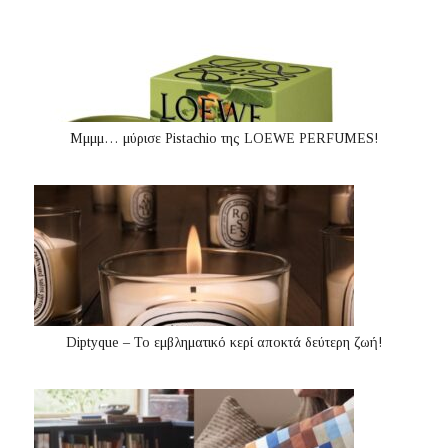
Μμμμ… μύρισε Pistachio της LOEWE PERFUMES!
Diptyque – Το εμβληματικό κερί αποκτά δεύτερη ζωή!