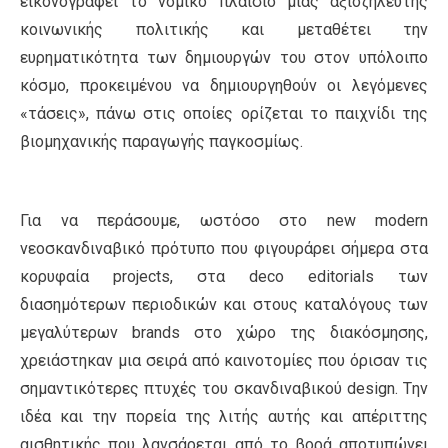
εικονογραφεί το νομικό πλαίσιο μιας αξιοζήλευτης
κοινωνικής πολιτικής και μεταθέτει την
ευρηματικότητα των δημιουργών του στον υπόλοιπο
κόσμο, προκειμένου να δημιουργηθούν οι λεγόμενες
«τάσεις», πάνω στις οποίες ορίζεται το παιχνίδι της
βιομηχανικής παραγωγής παγκοσμίως.
Για να περάσουμε, ωστόσο στο new modern
νεοσκανδιναβικό πρότυπο που φιγουράρει σήμερα στα
κορυφαία projects, στα deco editorials των
διασημότερων περιοδικών και στους καταλόγους των
μεγαλύτερων brands στο χώρο της διακόσμησης,
χρειάστηκαν μια σειρά από καινοτομίες που όρισαν τις
σημαντικότερες πτυχές του σκανδιναβικού design. Tην
ιδέα και την πορεία της λιτής αυτής και απέριττης
αισθητικής που λανσάρεται από το βορά αποτυπώνει