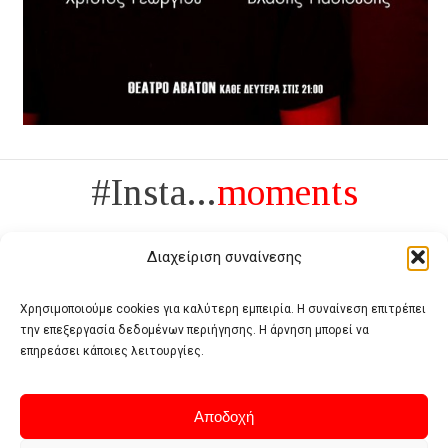
#Insta...
moments
Διαχείριση συναίνεσης
Χρησιμοποιούμε cookies για καλύτερη εμπειρία. Η συναίνεση επιτρέπει
την επεξεργασία δεδομένων περιήγησης. Η άρνηση μπορεί να
Πολυτέλεια δεν είναι το αντίθετο της ανέχειας, είναι το αντίθετο της
επηρεάσει κάποιες λειτουργίες.
χυδαιότητας
- Coco Chanel -
Αποδοχή