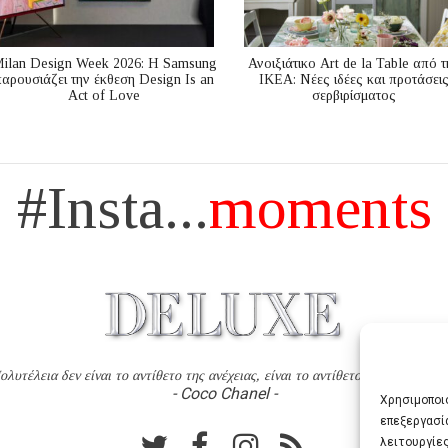
ilan Design Week 2026: Η Samsung
Ανοιξιάτικο Art de la Table από τ
παρουσιάζει την έκθεση Design Is an
ΙΚΕΑ: Νέες ιδέες και προτάσει
Act of Love
σερβιρίσματος
#Insta...
moments
ολυτέλεια δεν είναι το αντίθετο της ανέχειας, είναι το αντίθετο της χυδαιότητ
- Coco Chanel -
Χρησιμοποιο
επεξεργασί
λειτουργίες