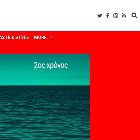
ASTE & STYLE
MORE…