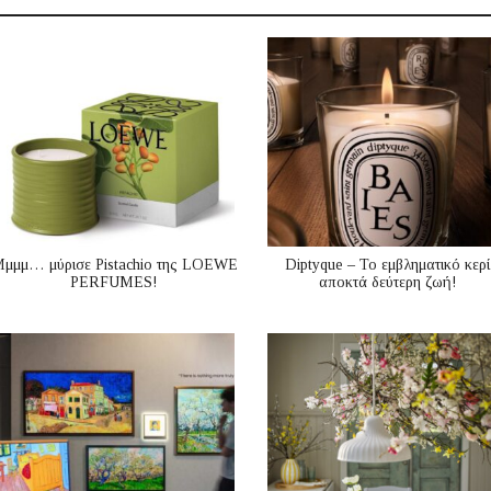
μμμ… μύρισε Pistachio της LOEWE
Diptyque – Το εμβληματικό κερί
PERFUMES!
αποκτά δεύτερη ζωή!