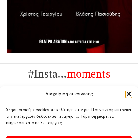
#Insta...
moments
Διαχείριση συναίνεσης
Χρησιμοποιούμε cookies για καλύτερη εμπειρία. Η συναίνεση επιτρέπει
την επεξεργασία δεδομένων περιήγησης. Η άρνηση μπορεί να
Πολυτέλεια δεν είναι το αντίθετο της ανέχειας, είναι το αντίθετο της
επηρεάσει κάποιες λειτουργίες.
χυδαιότητας
- Coco Chanel -