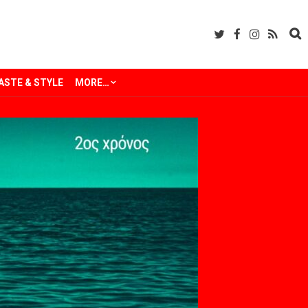
ASTE & STYLE
MORE…