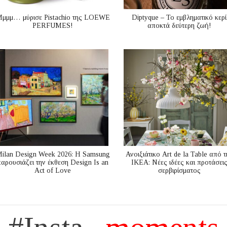
μμμ… μύρισε Pistachio της LOEWE
Diptyque – Το εμβληματικό κερί
PERFUMES!
αποκτά δεύτερη ζωή!
ilan Design Week 2026: Η Samsung
Ανοιξιάτικο Art de la Table από τ
παρουσιάζει την έκθεση Design Is an
ΙΚΕΑ: Νέες ιδέες και προτάσει
Act of Love
σερβιρίσματος