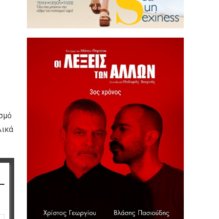
ισμό
λικά