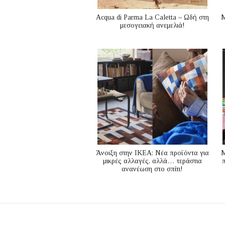
Acqua di Parma La Caletta – Ωδή στη
Μ
μεσογειακή ανεμελιά!
Άνοιξη στην ΙΚΕΑ: Νέα προϊόντα για
M
μικρές αλλαγές, αλλά… τεράστια
ανανέωση στο σπίτι!