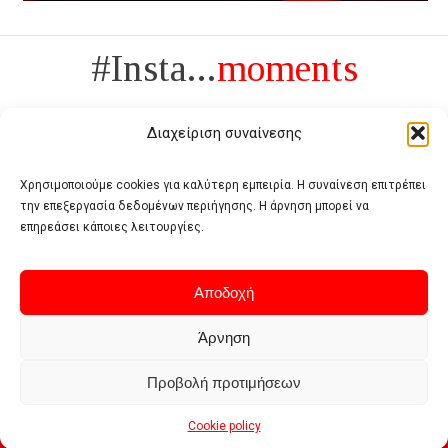
#Insta...
moments
Διαχείριση συναίνεσης
Χρησιμοποιούμε cookies για καλύτερη εμπειρία. Η συναίνεση επιτρέπει
την επεξεργασία δεδομένων περιήγησης. Η άρνηση μπορεί να
Πολυτέλεια δεν είναι το αντίθετο της ανέχειας, είναι το αντίθετο της
επηρεάσει κάποιες λειτουργίες.
χυδαιότητας
- Coco Chanel -
Αποδοχή
Άρνηση
Προβολή προτιμήσεων
Home
Terms of use
Privacy policy
Cookie policy
Contact
Cookie policy
© 2026 - Deluxe. All Rights Reserved.