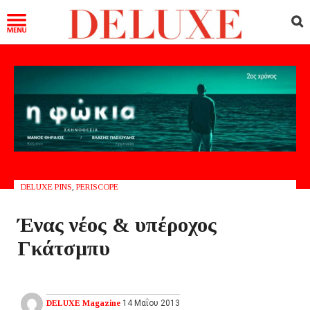
DELUXE PINS
,
PERISCOPE
Ένας νέος & υπέροχος
Γκάτσμπυ
DELUXE Magazine
14 Μαΐου 2013