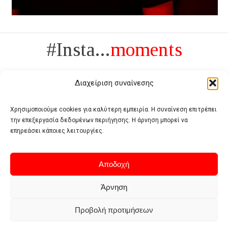
#Insta...
moments
Διαχείριση συναίνεσης
Χρησιμοποιούμε cookies για καλύτερη εμπειρία. Η συναίνεση επιτρέπει
την επεξεργασία δεδομένων περιήγησης. Η άρνηση μπορεί να
Πολυτέλεια δεν είναι το αντίθετο της ανέχειας, είναι το αντίθετο της
επηρεάσει κάποιες λειτουργίες.
χυδαιότητας
- Coco Chanel -
Αποδοχή
Άρνηση
Προβολή προτιμήσεων
Home
Terms of use
Privacy policy
Cookie policy
Contact