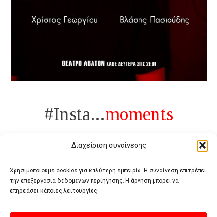
#Insta...
moments
Διαχείριση συναίνεσης
Χρησιμοποιούμε cookies για καλύτερη εμπειρία. Η συναίνεση επιτρέπει
την επεξεργασία δεδομένων περιήγησης. Η άρνηση μπορεί να
Πολυτέλεια δεν είναι το αντίθετο της ανέχειας, είναι το αντίθετο της
επηρεάσει κάποιες λειτουργίες.
χυδαιότητας
- Coco Chanel -