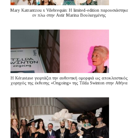
Mary Katrantzou x Vilebrequin: Η limited-edition παρουσιάστηκε
εν πλω στην Astir Marina Βουλιαγμένης
Η Kérastase γιορτάζει την αυθεντική ομορφιά ως αποκλειστικός
χορηγός της έκθεσης «Ongoing» της Tilda Swinton στην Αθήνα