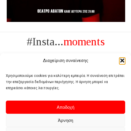
#Insta...
moments
Διαχείριση συναίνεσης
Χρησιμοποιούμε cookies για καλύτερη εμπειρία. Η συναίνεση επιτρέπει
την επεξεργασία δεδομένων περιήγησης. Η άρνηση μπορεί να
Πολυτέλεια δεν είναι το αντίθετο της ανέχειας, είναι το αντίθετο της
επηρεάσει κάποιες λειτουργίες.
χυδαιότητας
- Coco Chanel -
Αποδοχή
Άρνηση