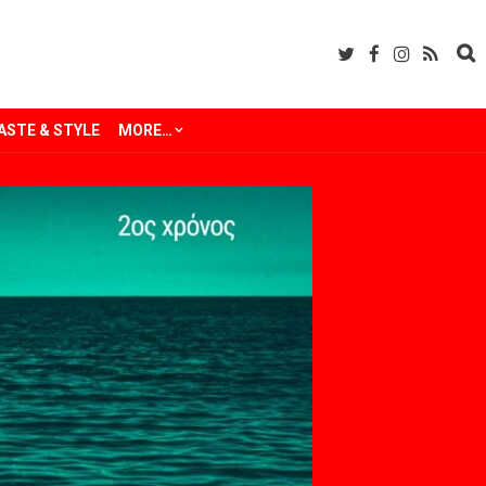
ASTE & STYLE
MORE…