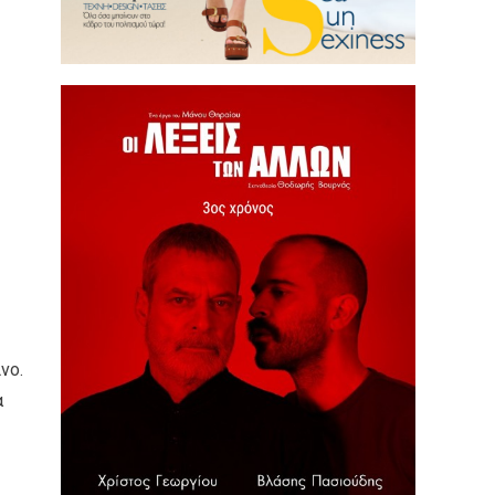
νο.
α