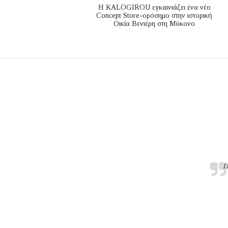
Η KALOGIROU εγκαινιάζει ένα νέο
Concept Store-ορόσημο στην ιστορική
Οικία Βενιέρη στη Μύκονο
Π