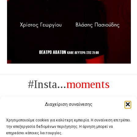
#Insta...
moments
Διαχείριση συναίνεσης
Χρησιμοποιούμε cookies για καλύτερη εμπειρία. Η συναίνεση επιτρέπει
την επεξεργασία δεδομένων περιήγησης. Η άρνηση μπορεί να
Πολυτέλεια δεν είναι το αντίθετο της ανέχειας, είναι το αντίθετο της
επηρεάσει κάποιες λειτουργίες.