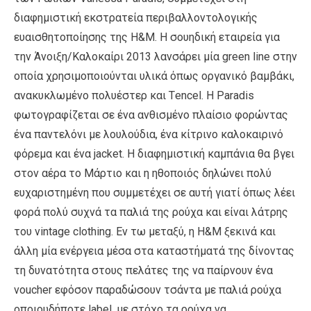
διαφημιστική εκστρατεία περιβαλλοντολογικής
ευαισθητοποίησης της H&M. Η σουηδική εταιρεία για
την Άνοιξη/Καλοκαίρι 2013 λανσάρει μία green line στην
οποία χρησιμοποιούνται υλικά όπως οργανικό βαμβάκι,
ανακυκλωμένο πολυέστερ και Τencel. Η Paradis
φωτογραφίζεται σε ένα ανθισμένο πλαίσιο φορώντας
ένα παντελόνι με λουλούδια, ένα κίτρινο καλοκαιρινό
φόρεμα και ένα jacket. Η διαφημιστική καμπάνια θα βγει
στον αέρα το Μάρτιο και η ηθοποιός δηλώνει πολύ
ευχαριστημένη που συμμετέχει σε αυτή γιατί όπως λέει
φορά πολύ συχνά τα παλιά της ρούχα και είναι λάτρης
του vintage clothing. Eν τω μεταξύ, η Η&Μ ξεκινά και
άλλη μία ενέργεια μέσα στα καταστήματά της δίνοντας
τη δυνατότητα στους πελάτες της να παίρνουν ένα
voucher εφόσον παραδώσουν τσάντα με παλιά ρούχα
οποιουδήποτε label, με στόχο τα ρούχα να