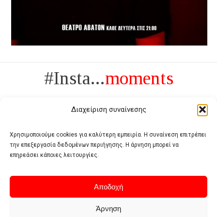
#Insta...
moments
Διαχείριση συναίνεσης
Χρησιμοποιούμε cookies για καλύτερη εμπειρία. Η συναίνεση επιτρέπει
την επεξεργασία δεδομένων περιήγησης. Η άρνηση μπορεί να
Πολυτέλεια δεν είναι το αντίθετο της ανέχειας, είναι το αντίθετο της
επηρεάσει κάποιες λειτουργίες.
χυδαιότητας
- Coco Chanel -
Αποδοχή
Άρνηση