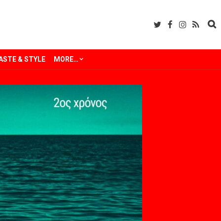
ASTE & STYLE
MORE…