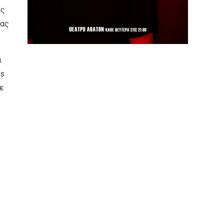
ης
ιας
ι
us
ε