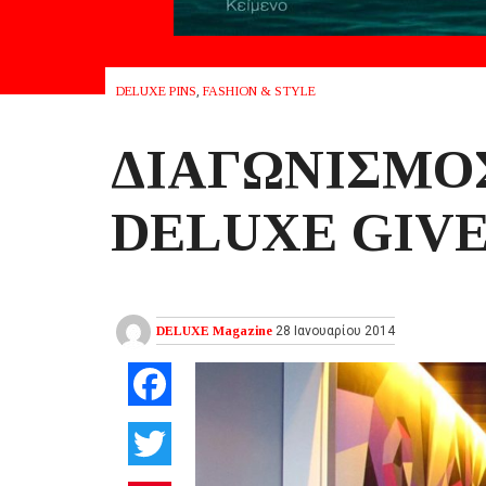
DELUXE PINS
,
FASHION & STYLE
ΔΙΑΓΩΝΙΣΜΟΣ
DELUXE GIV
DELUXE Magazine
28 Ιανουαρίου 2014
Facebook
Twitter