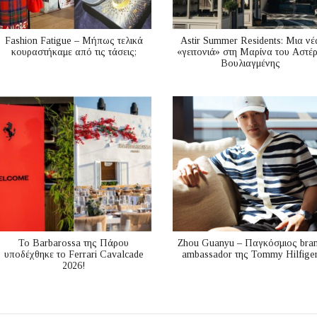
Fashion Fatigue – Μήπως τελικά
Astir Summer Residents: Μια νέ
κουραστήκαμε από τις τάσεις;
«γειτονιά» στη Μαρίνα του Αστέ
Βουλιαγμένης
Το Barbarossa της Πάρου
Zhou Guanyu – Παγκόσμιος bra
υποδέχθηκε το Ferrari Cavalcade
ambassador της Tommy Hilfige
2026!