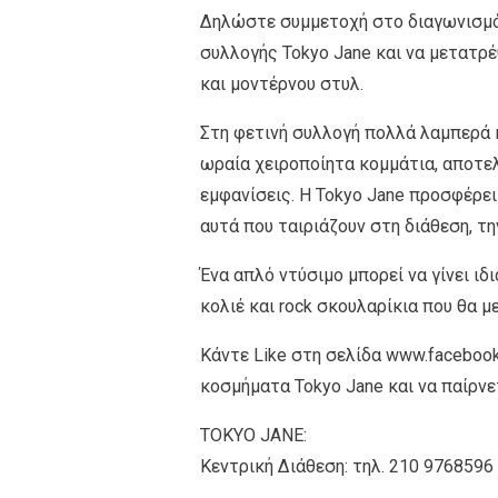
Δηλώστε συμμετοχή στο διαγωνισμό 
συλλογής Tokyo Jane και να μετατρ
και μοντέρνου στυλ.
Στη φετινή συλλογή πολλά λαμπερά 
ωραία χειροποίητα κομμάτια, αποτε
εμφανίσεις. Η Tokyo Jane προσφέρει
αυτά που ταιριάζουν στη διάθεση, την
Ένα απλό ντύσιμο μπορεί να γίνει ιδ
κολιέ και rock σκουλαρίκια που θα 
Κάντε Like στη σελίδα www.faceboo
κοσμήματα Tokyo Jane και να παίρνε
TOKYO JANE:
Kεντρική Διάθεση: τηλ. 210 9768596