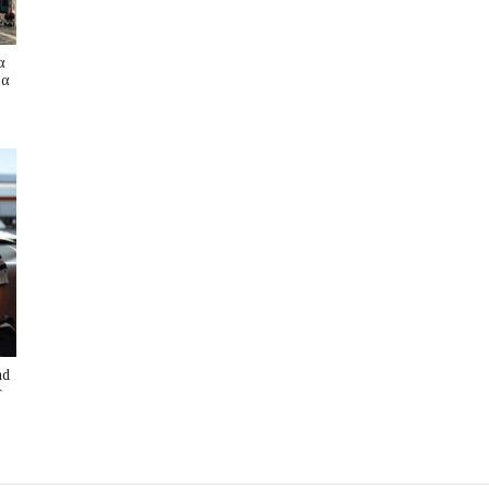
α
ρα
nd
r