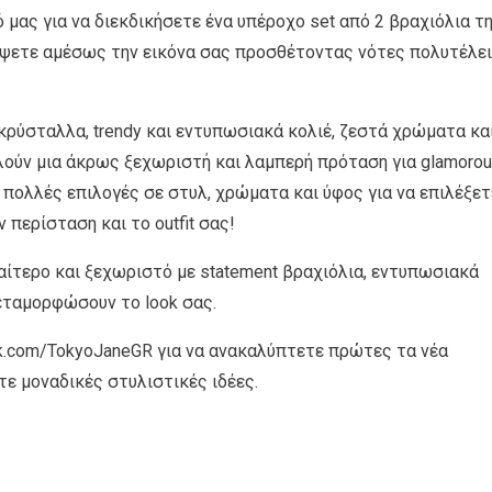
μας για να διεκδικήσετε ένα υπέροχο set από 2 βραχιόλια τ
έψετε αμέσως την εικόνα σας προσθέτοντας νότες πολυτέλε
κρύσταλλα, trendy και εντυπωσιακά κολιέ, ζεστά χρώματα κα
λούν μια άκρως ξεχωριστή και λαμπερή πρόταση για glamoro
 πολλές επιλογές σε στυλ, χρώματα και ύφος για να επιλέξετ
 περίσταση και το outfit σας!
ιαίτερο και ξεχωριστό με statement βραχιόλια, εντυπωσιακά
μεταμορφώσουν το look σας.
k.com/TokyoJaneGR για να ανακαλύπτετε πρώτες τα νέα
τε μοναδικές στυλιστικές ιδέες.