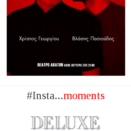
#Insta...
moments