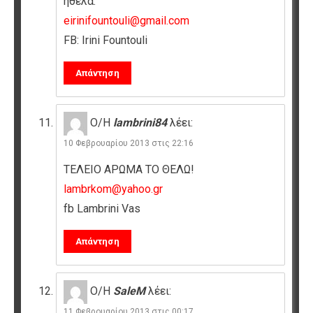
ήθελα.
eirinifountouli@gmail.com
FB: Irini Fountouli
Απάντηση
Ο/Η
lambrini84
λέει:
10 Φεβρουαρίου 2013 στις 22:16
ΤΕΛΕΙΟ ΑΡΩΜΑ ΤΟ ΘΕΛΩ!
lambrkom@yahoo.gr
fb Lambrini Vas
Απάντηση
Ο/Η
SaleM
λέει:
11 Φεβρουαρίου 2013 στις 00:17