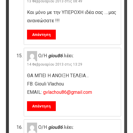
13 Φεβρουαρίου 2013 στις 08:49
Και μόνο με την ΥΠΕΡΟΧΗ ιδέα σας ….μας
ανανεώσατε !!!
Απάντηση
Ο/Η
giou86
λέει:
14 Φεβρουαρίου 2013 στις 13:29
ΘΑ ΜΠΕΙ Η ΑΝΟΙΞΗ ΤΕΛΕΙΑ…
FB: Giouli Vlachou
EMAIL:
gvlachou86@gmail.com
Απάντηση
Ο/Η
giou86
λέει: