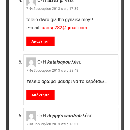
Ο/Η
tasos g.
λέει:
7 Φεβρουαρίου 2013 στις 17:39
teleio dwro gia thn gynaika moy!!
e-mail
tasosg282@gmail.com
Απάντηση
Ο/Η
kataisopou
λέει:
7 Φεβρουαρίου 2013 στις 23:48
τελειο αρωμα..μακαρι να το κερδισω…
Απάντηση
Ο/Η
deppy's wardrob
λέει:
9 Φεβρουαρίου 2013 στις 15:51