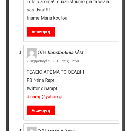
Teleio aroma!! euxaristoume gia ta wraia
sas dvra!!!!
fname Maria koufou
Απάντηση
Ο/Η
konstantinia
λέει:
7 Φεβρουαρίου 2013 στις 12:50
ΤΕΛΕΙΟ ΑΡΩΜΑ ΤΟ ΘΕΛΩ!!!
FB Ntina Rapti
twitter dinarapt
dinarap@yahoo.gr
Απάντηση