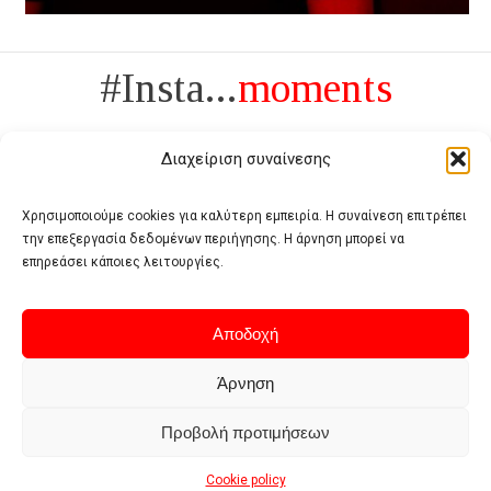
#Insta...
moments
Διαχείριση συναίνεσης
Χρησιμοποιούμε cookies για καλύτερη εμπειρία. Η συναίνεση επιτρέπει
την επεξεργασία δεδομένων περιήγησης. Η άρνηση μπορεί να
Πολυτέλεια δεν είναι το αντίθετο της ανέχειας, είναι το αντίθετο της
επηρεάσει κάποιες λειτουργίες.
χυδαιότητας
- Coco Chanel -
Αποδοχή
Άρνηση
Προβολή προτιμήσεων
Home
Terms of use
Privacy policy
Cookie policy
Contact
Cookie policy
© 2026 - Deluxe. All Rights Reserved.