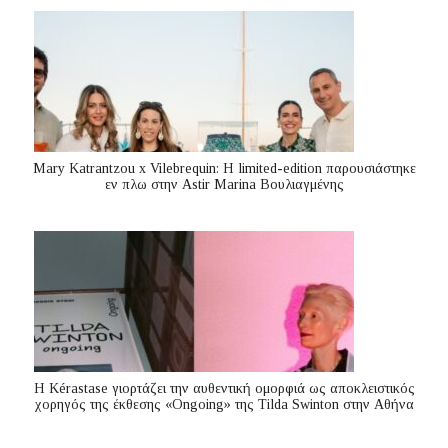
Mary Katrantzou x Vilebrequin: Η limited-edition παρουσιάστηκε
εν πλω στην Astir Marina Βουλιαγμένης
Η Kérastase γιορτάζει την αυθεντική ομορφιά ως αποκλειστικός
χορηγός της έκθεσης «Ongoing» της Tilda Swinton στην Αθήνα