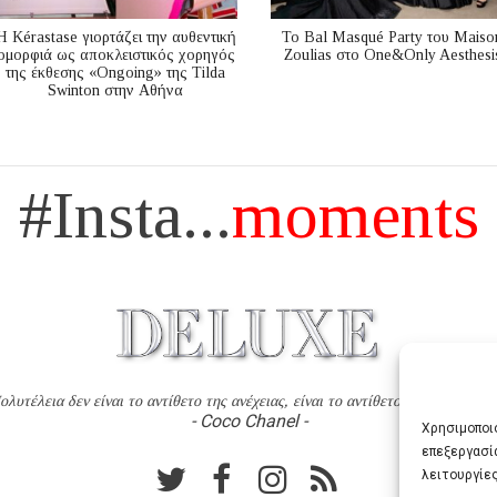
Η Kérastase γιορτάζει την αυθεντική
Το Bal Masqué Party του Maiso
ομορφιά ως αποκλειστικός χορηγός
Zoulias στο One&Only Aesthesi
της έκθεσης «Ongoing» της Tilda
Swinton στην Αθήνα
#Insta...
moments
ολυτέλεια δεν είναι το αντίθετο της ανέχειας, είναι το αντίθετο της χυδαιότητ
- Coco Chanel -
Χρησιμοποιο
επεξεργασί
λειτουργίες