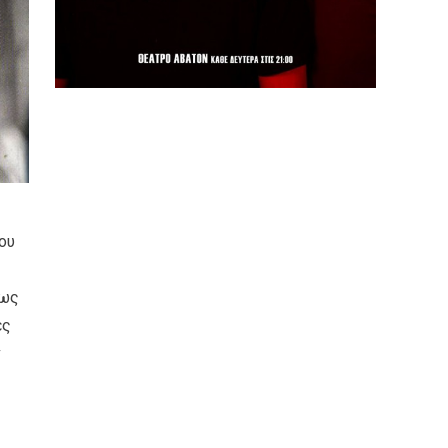
ου
πως
ές
ν