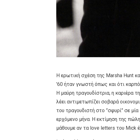
Η ερωτική σχέση της Μarsha Hunt και
’60 ήταν γνωστή όπως και ότι καρπό
Η μαύρη τραγουδίστρια, η καριέρα τ
λέει αντιμετωπίζει σοβαρά οικονομ
του τραγουδιστή στο ”σφυρί” σε μία 
ερχόμενο μήνα. Η εκτίμηση της πώλησ
μάθουμε αν τα love letters του Mick 