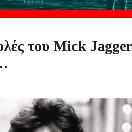
ολές του Mick Jagge
α…