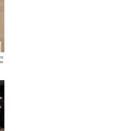
σε
me
s