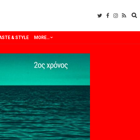
ASTE & STYLE
MORE…