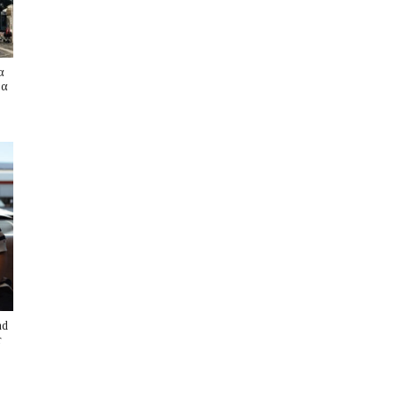
α
ρα
nd
r