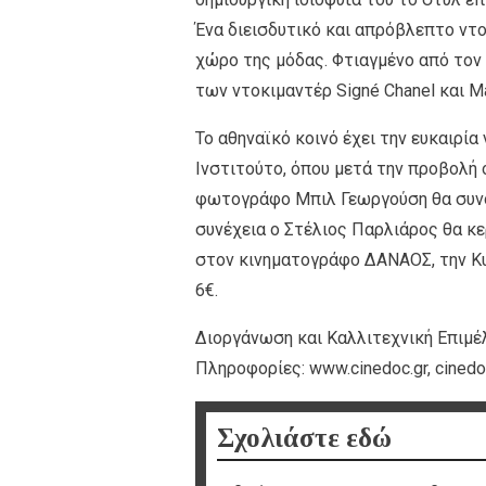
Ένα διεισδυτικό και απρόβλεπτο ντ
χώρο της μόδας. Φτιαγμένο από τον
των ντοκιμαντέρ Signé Chanel και Μa
Το αθηναϊκό κοινό έχει την ευκαιρί
Ινστιτούτο, όπου μετά την προβολή οι
φωτογράφο Μπιλ Γεωργούση θα συνομι
συνέχεια ο Στέλιος Παρλιάρος θα κερ
στον κινηματογράφο ΔΑΝΑΟΣ, την Κυρ
6€.
Διοργάνωση και Καλλιτεχνική Επιμέλ
Πληροφορίες: www.cinedoc.gr, cined
Σχολιάστε εδώ