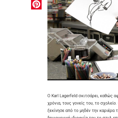
Pinterest
Ο Karl Lagerfeld σκιτσάρει, καθώς α
χρόνια, τους γονείς του, το σχολείο
ξεκίνησε από το μηδέν την καριέρα 
δημιουργική ιδιοφυΐα του το στυλ επ