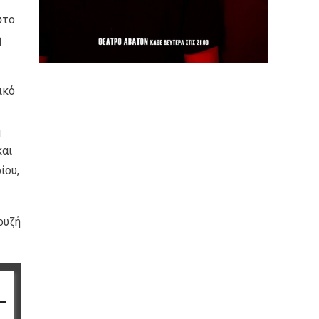
στο
η
ικό
η
και
ίου,
ουζή