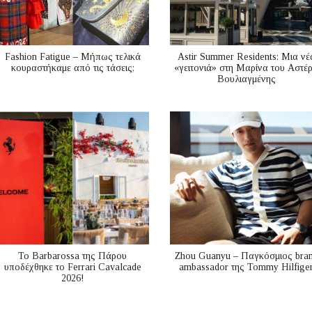
Fashion Fatigue – Μήπως τελικά
Astir Summer Residents: Μια νέ
κουραστήκαμε από τις τάσεις;
«γειτονιά» στη Μαρίνα του Αστέ
Βουλιαγμένης
Το Barbarossa της Πάρου
Zhou Guanyu – Παγκόσμιος bra
υποδέχθηκε το Ferrari Cavalcade
ambassador της Tommy Hilfige
2026!