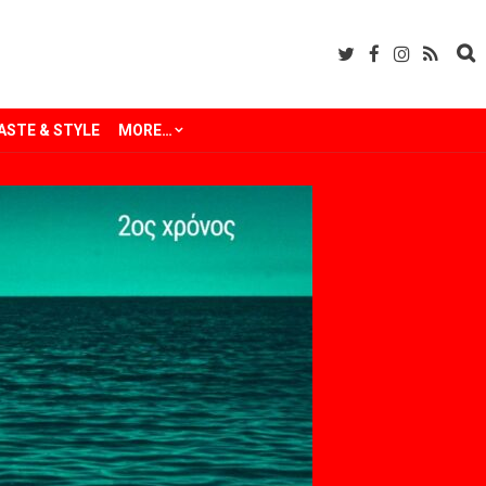
ASTE & STYLE
MORE…