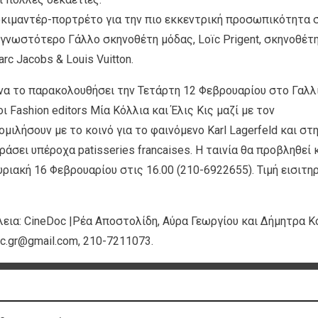
οκιμαντέρ-πορτρέτο για την πιο εκκεντρική προσωπικότητα 
 γνωστότερο Γάλλο σκηνοθέτη μόδας, Loïc Prigent, σκηνοθέτ
rc Jacobs & Louis Vuitton.
α να το παρακολουθήσει την Τετάρτη 12 Φεβρουαρίου στο Γαλλ
 Fashion editors Μία Κόλλια και Έλις Κις μαζί με τον
λήσουν με το κοινό για το φαινόμενο Karl Lagerfeld και στ
άσει υπέροχα patisseries francaises. H ταινία θα προβληθεί 
ιακή 16 Φεβρουαρίου στις 16.00 (210-6922655). Τιμή εισιτηρ
εια: CineDoc |Ρέα Αποστολίδη, Αύρα Γεωργίου και Δήμητρα Κ
oc.gr@gmail.com, 210-7211073.