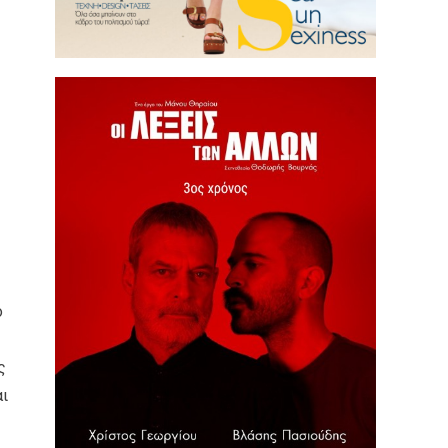
ο
ς
αι