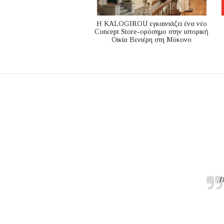
Η KALOGIROU εγκαινιάζει ένα νέο
Concept Store-ορόσημο στην ιστορική
Οικία Βενιέρη στη Μύκονο
Π