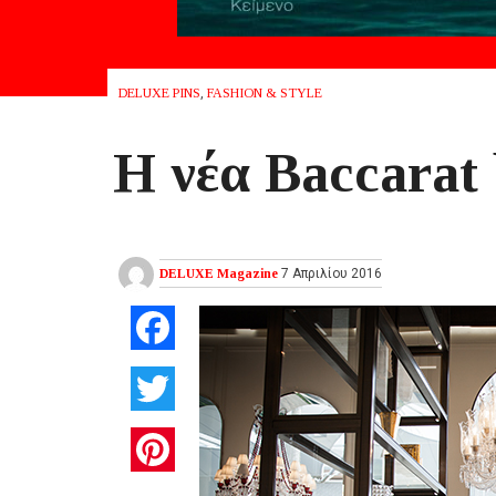
DELUXE PINS
,
FASHION & STYLE
Η νέα Βaccarat
DELUXE Magazine
7 Απριλίου 2016
Facebook
Twitter
Pinterest