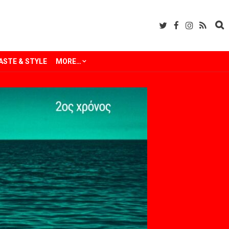
ASTE & STYLE
MORE…