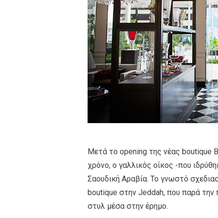
Mετά το οpening της νέας boutique B
χρόνο, ο γαλλικός οίκος -που ιδρύθ
Σαουδική Αραβία. Το γνωστό σχεδιασ
boutique στην Jeddah, που παρά την 
στυλ μέσα στην έρημο.