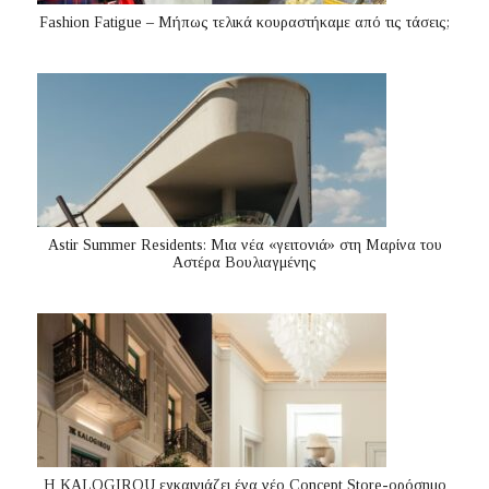
Fashion Fatigue – Μήπως τελικά κουραστήκαμε από τις τάσεις;
Astir Summer Residents: Μια νέα «γειτονιά» στη Μαρίνα του
Αστέρα Βουλιαγμένης
Η KALOGIROU εγκαινιάζει ένα νέο Concept Store-ορόσημο