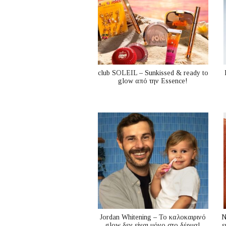
club SOLEIL – Sunkissed & ready to
glow από την Essence!
Jordan Whitening – Το καλοκαιρινό
N
glow δεν είναι μόνο στο δέρμα!
ε