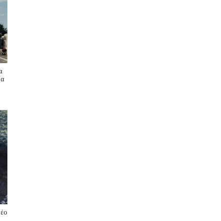
α
ρα
νέο