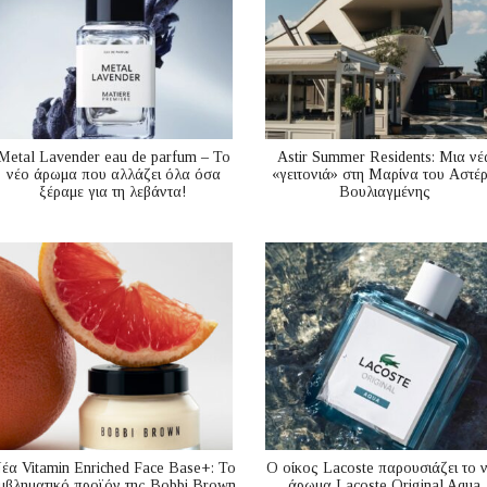
Metal Lavender eau de parfum – Το
Astir Summer Residents: Μια νέ
νέο άρωμα που αλλάζει όλα όσα
«γειτονιά» στη Μαρίνα του Αστέ
ξέραμε για τη λεβάντα!
Βουλιαγμένης
έα Vitamin Enriched Face Base+: Το
Ο οίκος Lacoste παρουσιάζει το 
μβληματικό προϊόν της Bobbi Brown
άρωμα Lacoste Original Aqua