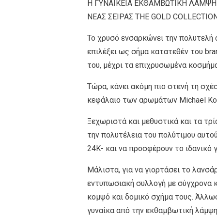
Η ΓΥΝΑΙΚΕΙΑ ΕΚΘΑΜΒΩΤΙΚΗ ΛΑΜΨΗ
ΝΕΑΣ ΣΕΙΡΑΣ THE GOLD COLLECTIO
Το χρυσό ενσαρκώνει την πολυτελή αί
επιλέξει ως σήμα κατατεθέν του bra
του, μέχρι τα επιχρυσωμένα κοσμήμα
Τώρα, κάνει ακόμη πιο στενή τη σχέ
κεφάλαιο των αρωμάτων Michael Kors,
Ξεχωριστά και μεθυστικά και τα τρ
την πολυτέλεια του πολύτιμου αυτού
24Κ- και να προσφέρουν το ιδανικό 
Μάλιστα, για να γιορτάσει το λανσάρι
εντυπωσιακή συλλογή με σύγχρονα 
κομψό και δομικό σχήμα τους. Άλλωστ
γυναίκα από την εκθαμβωτική λάμψη