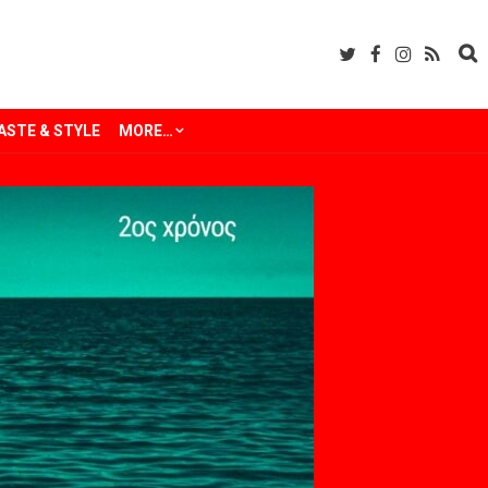
ASTE & STYLE
MORE…