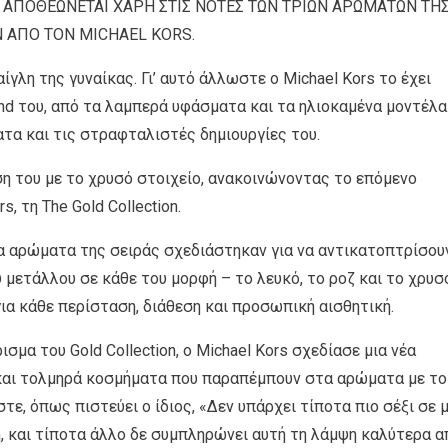
 ΑΠΟΘΕΩΝΕΤΑΙ ΧΑΡΗ ΣΤΙΣ ΝΟΤΕΣ ΤΩΝ ΤΡΙΩΝ ΑΡΩΜΑΤΩΝ ΤΗ
N ΑΠΟ ΤΟΝ MICHAEL KORS.
γλη της γυναίκας. Γι’ αυτό άλλωστε ο Michael Kors το έχει
nd του, από τα λαμπερά υφάσματα και τα ηλιοκαμένα μοντέλα
τα και τις στραφταλιστές δημιουργίες του.
ση του με το χρυσό στοιχείο, ανακοινώνοντας το επόμενο
 τη The Gold Collection.
ία αρώματα της σειράς σχεδιάστηκαν για να αντικατοπτρίσου
 μετάλλου σε κάθε του μορφή – το λευκό, το ροζ και το χρυσ
για κάθε περίσταση, διάθεση και προσωπική αισθητική.
σμα του Gold Collection, ο Michael Kors σχεδίασε μια νέα
και τολμηρά κοσμήματα που παραπέμπουν στα αρώματα με το
ε, όπως πιστεύει ο ίδιος, «Δεν υπάρχει τίποτα πιο σέξι σε μ
, και τίποτα άλλο δε συμπληρώνει αυτή τη λάμψη καλύτερα α