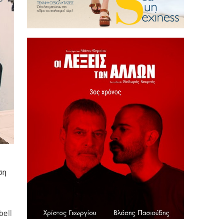
ση
bell