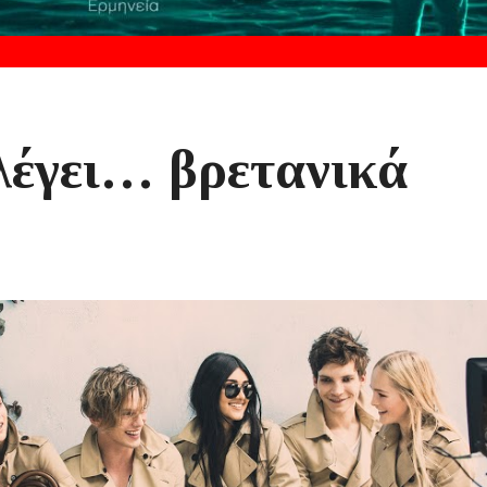
λέγει… βρετανικά