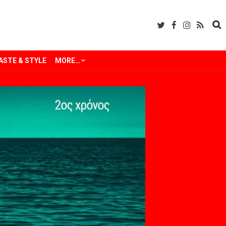
ASTE & STYLE
MORE…