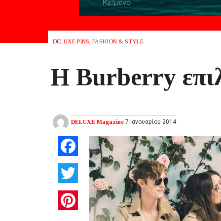
DELUXE PINS
,
FASHION & STYLE
Η Burberry επι
DELUXE Magazine
7 Ιανουαρίου 2014
Facebook
Twitter
Pinterest