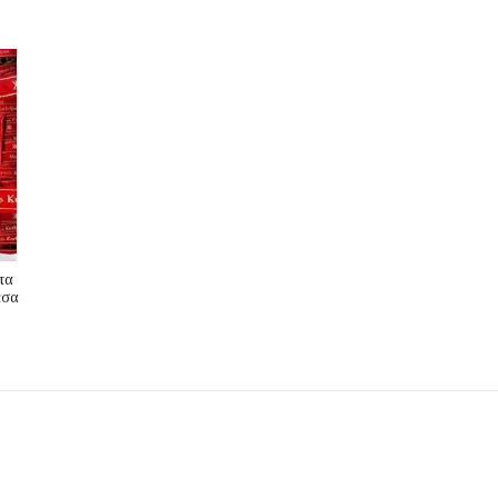
τα
έσα