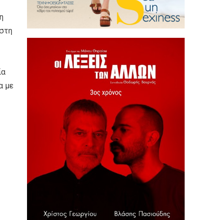
η
 στη
ία
α με