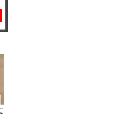
σε
me
s