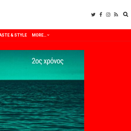
ASTE & STYLE
MORE…