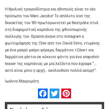
Η θρυλική τραγουδίστρια και ηθοποιός είναι το νέο
πρόσωπο του Μarc Jacobs! To απόλυτο icon της
δεκαετίας του ’80 πρωταγωνιστεί με θεατράλε στυλ
στη διαφημιστική καμπάνια της φθινοπωρινής
συλλογής του. Θραύση έκανε στο instagram η
φωτογράφηση της Cher από τον David Sims, ντυμένης
με ένα μακρύ μαύρο φόρεμα, δερμάτινο τζάκετ και
δερμάτινα γάντια σε κόκκινο φόντο για ένα snapshot-
teaser της καμπάνιας με μία λεζάντα που έγραφε “…
αυτό είναι μόνο η αρχή… ακολουθούν πολλά ακόμη!”.
Ιωάννα Μαυρομάτη
Facebook
Twitter
Pinterest