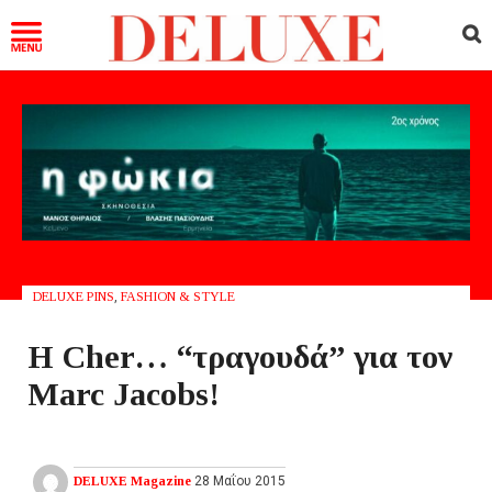
DELUXE PINS
,
FASHION & STYLE
Η Cher… “τραγουδά” για τον
Μarc Jacobs!
DELUXE Magazine
28 Μαΐου 2015