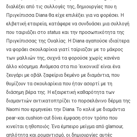
διαλέξει από τις συλλογές της, δημιουργίες που η
Πριγκίπισσα Diana θα είχε επιλέξει για να φορέσει. Η
ελβετική εταιρεία, κατάφερε να συνδυάσει μια συλλογή
που ταιριάζει στο status και την προσωπικότητα της
Πριγκίπισσας της Ουαλίας. Η Diana αγαπούσε ιδιαίτερα
να φοράει σκουλαρίκια γιατί ταίριαζαν με το μάκρος
των μαλλιών της, συχνά τα φορούσε χωρίς κανένα
άλλο κόσμημα. Ανάμεσα στα πιο ‘εικονικά’ είναι ένα
ζευγάρι με οβάλ ζαφείρια δεμένο με διαμάντια, που
θυμίζουν τα σκουλαρίκια που ήταν ασορτί με τη
διάσημη βέρα της. Η εξαιρετική καθαρότητα των
διαμαντιών αντικατοπτρίζει το πορσελάνινο δέρμα της
Naomi που ερμηνεύει την Diana. Το κολιέ με διαμάντια
pear-και cushion-cut δίνει έμφαση στον τρόπο που
κινείται η ηθοποιός. Ένα έμπειρο μείγμα από glamour,
απλότητα και ρομαντισμό, οι δημιουργίες αυτές