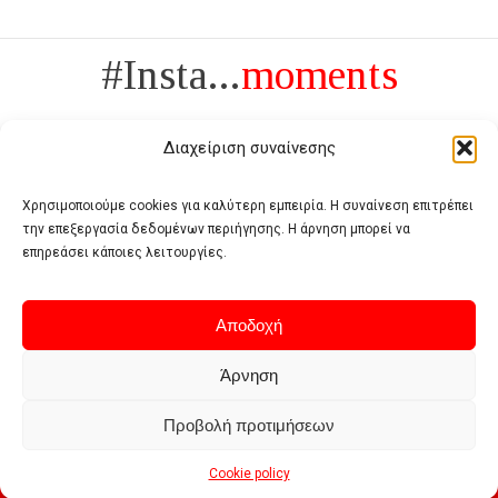
#Insta...
moments
Διαχείριση συναίνεσης
Χρησιμοποιούμε cookies για καλύτερη εμπειρία. Η συναίνεση επιτρέπει
την επεξεργασία δεδομένων περιήγησης. Η άρνηση μπορεί να
Πολυτέλεια δεν είναι το αντίθετο της ανέχειας, είναι το αντίθετο της
επηρεάσει κάποιες λειτουργίες.
χυδαιότητας
- Coco Chanel -
Αποδοχή
Άρνηση
Προβολή προτιμήσεων
Home
Terms of use
Privacy policy
Cookie policy
Contact
Cookie policy
© 2026 - Deluxe. All Rights Reserved.