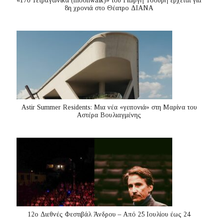
«170 Τετραγωνικά (moonwalk)» του Γιωργή Τσουρή έρχεται για
8η χρονιά στο Θέατρο ΔΙΑΝΑ
Astir Summer Residents: Μια νέα «γειτονιά» στη Μαρίνα του
Αστέρα Βουλιαγμένης
12ο Διεθνές Φεστιβάλ Άνδρου – Από 25 Ιουλίου έως 24