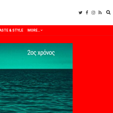
ASTE & STYLE
MORE…