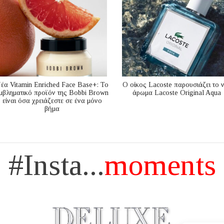
έα Vitamin Enriched Face Base+: Το
Ο οίκος Lacoste παρουσιάζει το 
μβληματικό προϊόν της Bobbi Brown
άρωμα Lacoste Original Aqua
είναι όσα χρειάζεστε σε ένα μόνο
βήμα
#Insta...
moments