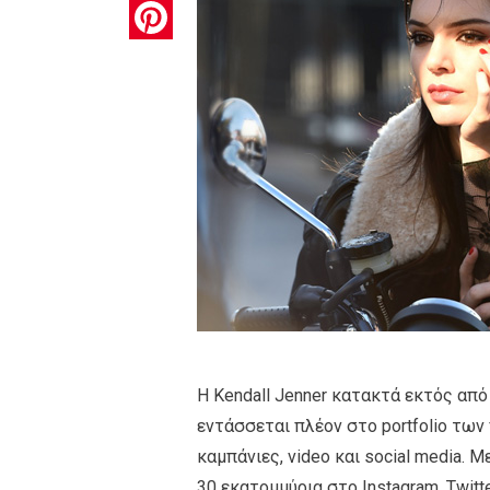
Pinterest
Η Kendall Jenner κατακτά εκτός από
εντάσσεται πλέον στο portfolio τω
καμπάνιες, video και social media. 
30 εκατομμύρια στο Instagram, Twit