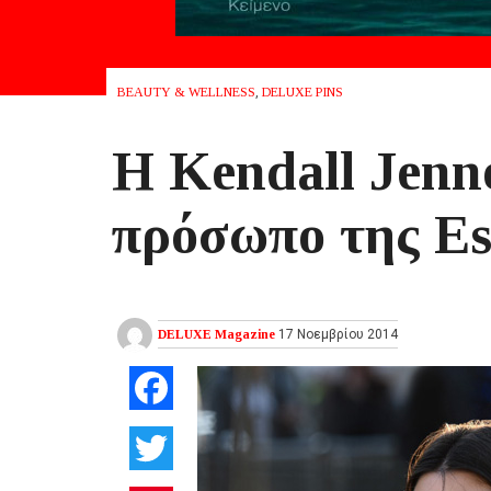
BEAUTY & WELLNESS
,
DELUXE PINS
Η Kendall Jenne
πρόσωπο της Es
DELUXE Magazine
17 Νοεμβρίου 2014
Facebook
Twitter