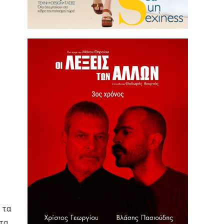
 τα
στα