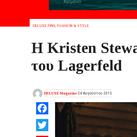
DELUXE PINS
,
FASHION & STYLE
Η Kristen Stew
του Lagerfeld
DELUXE Magazine
24 Αυγούστου 2015
Facebook
Twitter