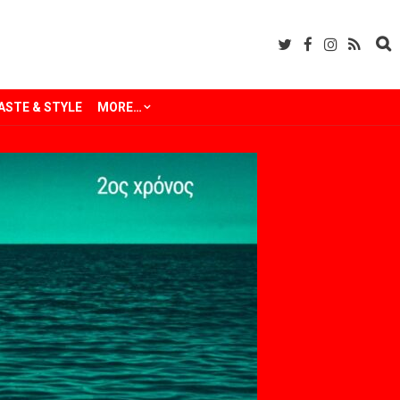
ASTE & STYLE
MORE…