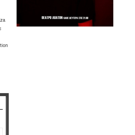
za.
ε
tion