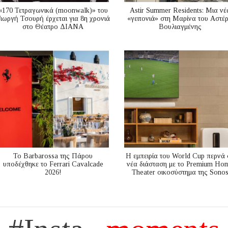
«170 Τετραγωνικά (moonwalk)» του
Astir Summer Residents: Μια νέ
ιωργή Τσουρή έρχεται για 8η χρονιά
«γειτονιά» στη Μαρίνα του Αστέ
στο Θέατρο ΔΙΑΝΑ
Βουλιαγμένης
Το Barbarossa της Πάρου
Η εμπειρία του World Cup περνά 
υποδέχθηκε το Ferrari Cavalcade
νέα διάσταση με το Premium Ho
2026!
Theater οικοσύστημα της Sono