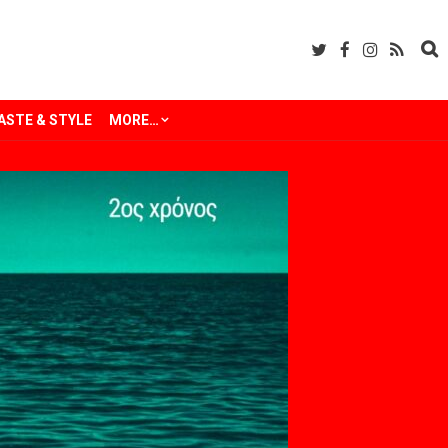
ASTE & STYLE
MORE…