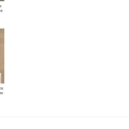
α
ρα
σε
me
s