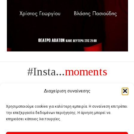
#Insta...
moments
Διαχείριση συναίνεσης
Χρησιμοποιούμε cookies για καλύτερη εμπειρία. Η συναίνεση επιτρέπει
την επεξεργασία δεδομένων περιήγησης. Η άρνηση μπορεί να
Πολυτέλεια δεν είναι το αντίθετο της ανέχειας, είναι το αντίθετο της
επηρεάσει κάποιες λειτουργίες.
χυδαιότητας
- Coco Chanel -