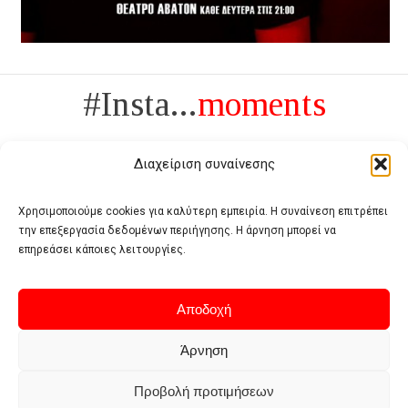
#Insta...
moments
Διαχείριση συναίνεσης
Χρησιμοποιούμε cookies για καλύτερη εμπειρία. Η συναίνεση επιτρέπει
την επεξεργασία δεδομένων περιήγησης. Η άρνηση μπορεί να
Πολυτέλεια δεν είναι το αντίθετο της ανέχειας, είναι το αντίθετο της
επηρεάσει κάποιες λειτουργίες.
χυδαιότητας
- Coco Chanel -
Αποδοχή
Άρνηση
Προβολή προτιμήσεων
Home
Terms of use
Privacy policy
Cookie policy
Contact