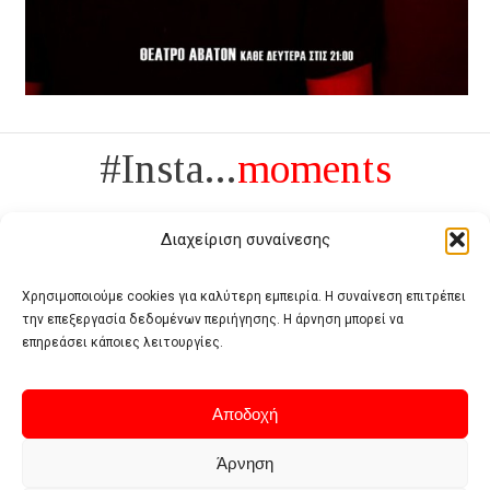
#Insta...
moments
Διαχείριση συναίνεσης
Χρησιμοποιούμε cookies για καλύτερη εμπειρία. Η συναίνεση επιτρέπει
την επεξεργασία δεδομένων περιήγησης. Η άρνηση μπορεί να
Πολυτέλεια δεν είναι το αντίθετο της ανέχειας, είναι το αντίθετο της
επηρεάσει κάποιες λειτουργίες.
χυδαιότητας
- Coco Chanel -
Αποδοχή
Άρνηση