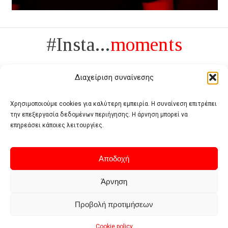
#Insta...
moments
Διαχείριση συναίνεσης
Χρησιμοποιούμε cookies για καλύτερη εμπειρία. Η συναίνεση επιτρέπει
την επεξεργασία δεδομένων περιήγησης. Η άρνηση μπορεί να
Πολυτέλεια δεν είναι το αντίθετο της ανέχειας, είναι το αντίθετο της
επηρεάσει κάποιες λειτουργίες.
χυδαιότητας
- Coco Chanel -
Αποδοχή
Άρνηση
Προβολή προτιμήσεων
Home
Terms of use
Privacy policy
Cookie policy
Contact
Cookie policy