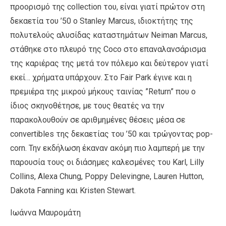
προορισμό της collection του, είναι γιατί πρώτον στη
δεκαετία του ’50 ο Stanley Marcus, ιδιοκτήτης της
πολυτελούς αλυσίδας καταστημάτων Neiman Marcus,
στάθηκε στο πλευρό της Coco στο επαναλανσάρισμα
της καριέρας της μετά τον πόλεμο και δεύτερον γιατί
εκεί… χρήματα υπάρχουν. Στο Fair Park έγινε και η
πρεμιέρα της μικρού μήκους ταινίας ”Return” που o
ίδιος σκηνοθέτησε, με τους θεατές να την
παρακολουθούν σε αριθμημένες θέσεις μέσα σε
convertibles της δεκαετίας του ’50 και τρώγοντας pop-
corn. Την εκδήλωση έκαναν ακόμη πιο λαμπερή με την
παρουσία τους οι διάσημες καλεσμένες του Karl, Lilly
Collins, Alexa Chung, Poppy Delevingne, Lauren Hutton,
Dakota Fanning και Κristen Stewart.
Ιωάννα Μαυρομάτη