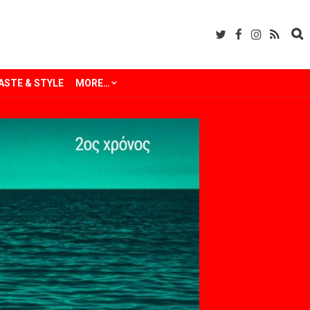
ASTE & STYLE
MORE…