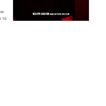
και
ι τα