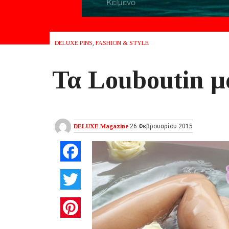
DELUXE PINS
,
FASHION & STYLE
Τα Louboutin μ
DELUXE Magazine
26 Φεβρουαρίου 2015
Facebook
Twitter
Pinterest