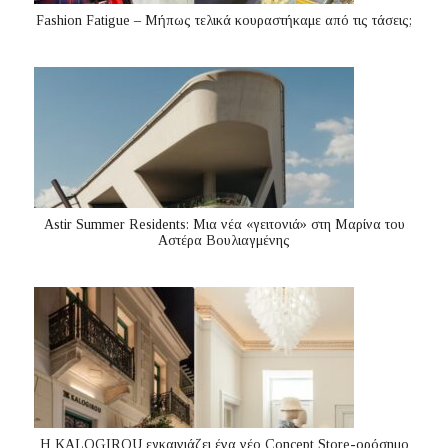
Fashion Fatigue – Μήπως τελικά κουραστήκαμε από τις τάσεις;
Astir Summer Residents: Μια νέα «γειτονιά» στη Μαρίνα του
Αστέρα Βουλιαγμένης
Η KALOGIROU εγκαινιάζει ένα νέο Concept Store-ορόσημο