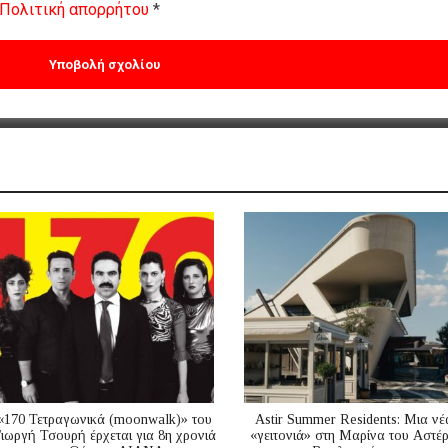
Πολιτική απορρήτου
*
«170 Τετραγωνικά (moonwalk)» του
Astir Summer Residents: Μια νέ
ιωργή Τσουρή έρχεται για 8η χρονιά
«γειτονιά» στη Μαρίνα του Αστέ