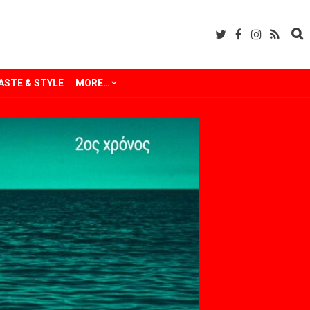
ASTE & STYLE
MORE…