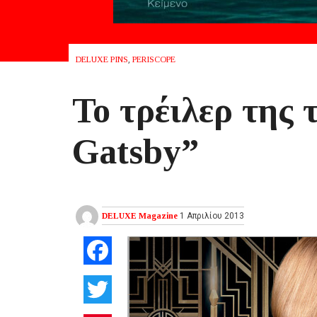
DELUXE PINS
,
PERISCOPE
Το τρέιλερ της 
Gatsby”
DELUXE Magazine
1 Απριλίου 2013
Facebook
Twitter