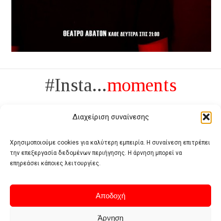
#Insta...
moments
Διαχείριση συναίνεσης
Χρησιμοποιούμε cookies για καλύτερη εμπειρία. Η συναίνεση επιτρέπει
την επεξεργασία δεδομένων περιήγησης. Η άρνηση μπορεί να
Πολυτέλεια δεν είναι το αντίθετο της ανέχειας, είναι το αντίθετο της
επηρεάσει κάποιες λειτουργίες.
χυδαιότητας
- Coco Chanel -
Αποδοχή
Άρνηση