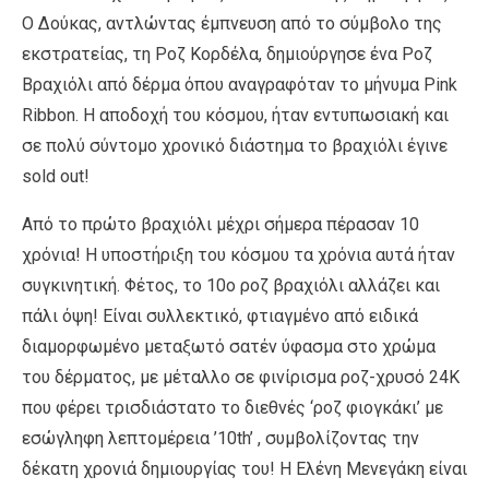
Ο Δούκας, αντλώντας έμπνευση από το σύμβολο της
εκστρατείας, τη Ροζ Κορδέλα, δημιούργησε ένα Ροζ
Βραχιόλι από δέρμα όπου αναγραφόταν το μήνυμα Pink
Ribbon. Η αποδοχή του κόσμου, ήταν εντυπωσιακή και
σε πολύ σύντομο χρονικό διάστημα το βραχιόλι έγινε
sold out!
Από το πρώτο βραχιόλι μέχρι σήμερα πέρασαν 10
χρόνια! Η υποστήριξη του κόσμου τα χρόνια αυτά ήταν
συγκινητική. Φέτος, το 10ο ροζ βραχιόλι αλλάζει και
πάλι όψη! Είναι συλλεκτικό, φτιαγμένο από ειδικά
διαμορφωμένο μεταξωτό σατέν ύφασμα στο χρώμα
του δέρματος, με μέταλλο σε φινίρισμα ροζ-χρυσό 24Κ
που φέρει τρισδιάστατο το διεθνές ‘ροζ φιογκάκι’ με
εσώγληφη λεπτομέρεια ’10th’ , συμβολίζοντας την
δέκατη χρονιά δημιουργίας του! Η Ελένη Μενεγάκη είναι