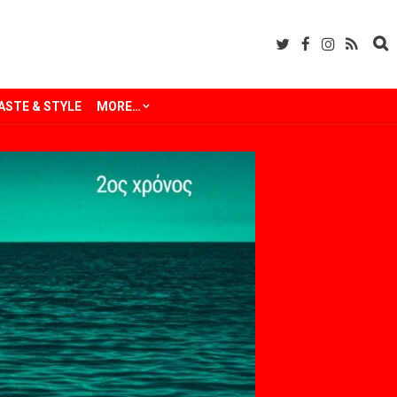
ASTE & STYLE
MORE…