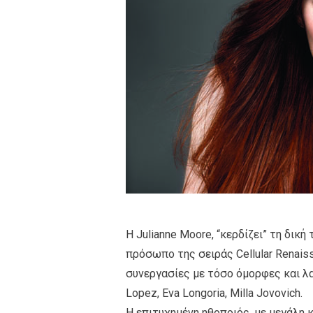
Η Julianne Moore, “κερδίζει” τη δική 
πρόσωπο της σειράς Cellular Renaiss
συνεργασίες με τόσο όμορφες και λα
Lopez, Eva Longoria, Milla Jovovich.
Η επιτυχημένη ηθοποιός, με μεγάλη κ