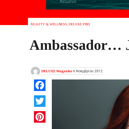
BEAUTY & WELLNESS
,
DELUXE PINS
Ambassador… J
DELUXE Magazine
6 Νοεμβρίου 2012
Facebook
Twitter
Pinterest