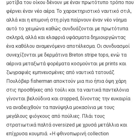
μοτίβα του οίκου δένουν με έναν πρωτότυπο τρόπο που
φέρνει έναν νέο αέρα. Το χαρακτηριστικό ναυτικό στιλ,
αλλά και η επιμονή στη ρίγα παίρνουν έναν νέο νόημα
αυτό το χειμώνα καθώς συνδυάζονται με πρωτότυπα
σκληρά, αλλά και ελαφριά υφάσματα δημιουργώντας
ένα καθόλου αναμενόμενο αποτέλεσμα. Οι συνδυασμοί
συνεχίζονται με δερμάτινα Breton stripe tops, ενώ τα
αέρινα μεταξωτά φορέματα κοσμούνται με prints και
ζωγραφιές εμπνευσμένες από ναυτικά τατουάζ.
Πουλόβερ fisherman αποκτούν μια πιο ήπια όψη χάρη
στις προσθήκες από τούλι και τα ναυτικά παντελόνια
γίνονται βελούδινα και cropped, δίνοντας την ευκαιρία
να αναδειχθούν τα πανύψηλα μοκασίνια με τους
μεγάλους φιόγκους από πούλιες. Πλάι τους
στρατιωτικά παλτά oversized με χρυσά μετάλλια και
επίχρυσα κουμπιά. «Η φθινοπωρινή collection