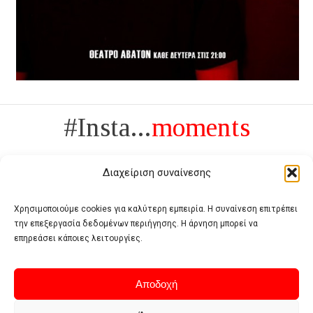
#Insta...
moments
Διαχείριση συναίνεσης
Χρησιμοποιούμε cookies για καλύτερη εμπειρία. Η συναίνεση επιτρέπει
την επεξεργασία δεδομένων περιήγησης. Η άρνηση μπορεί να
Πολυτέλεια δεν είναι το αντίθετο της ανέχειας, είναι το αντίθετο της
επηρεάσει κάποιες λειτουργίες.
χυδαιότητας
- Coco Chanel -
Αποδοχή