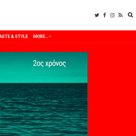
ASTE & STYLE
MORE…