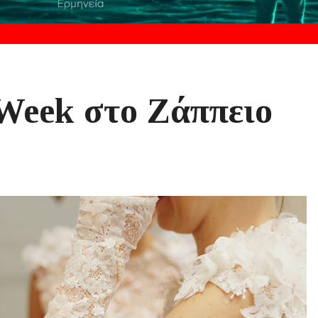
 Week στο Ζάππειο