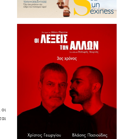
 οι
ται