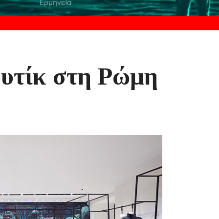
ουτίκ στη Ρώμη