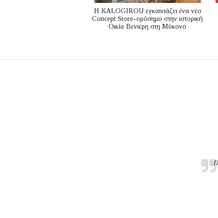
Η KALOGIROU εγκαινιάζει ένα νέο
Concept Store-ορόσημο στην ιστορική
Οικία Βενιέρη στη Μύκονο
Π