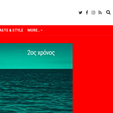
ASTE & STYLE
MORE…