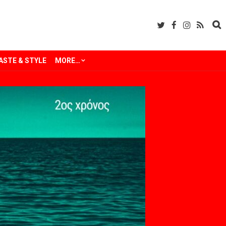
ASTE & STYLE
MORE…