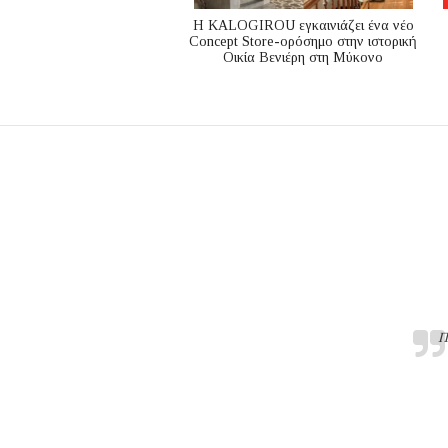
Η KALOGIROU εγκαινιάζει ένα νέο
Concept Store-ορόσημο στην ιστορική
Οικία Βενιέρη στη Μύκονο
Π