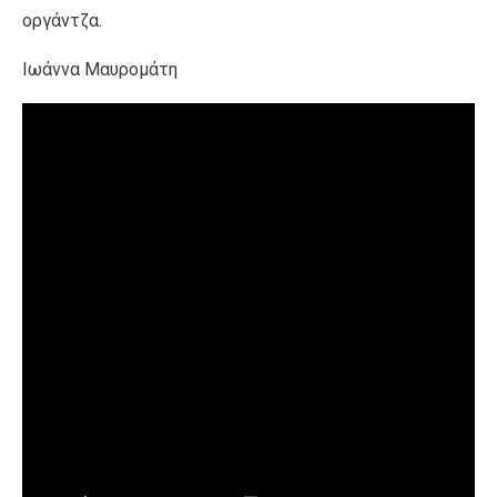
οργάντζα.
Ιωάννα Μαυρομάτη