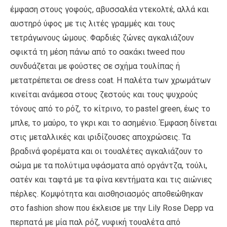
έμφαση στους γοφούς, αβυσσαλέα ντεκολτέ, αλλά και
αυστηρό ύφος με τις λιτές γραμμές και τους
τετράγωνους ώμους. Φαρδιές ζώνες αγκαλιάζουν
σφικτά τη μέση πάνω από το σακάκι tweed που
συνδυάζεται με φούστες σε σχήμα τουλίπας ή
μετατρέπεται σε dress coat. Η παλέτα των χρωμάτων
κινείται ανάμεσα στους ζεστούς και τους ψυχρούς
τόνους από το ρόζ, το κίτρινο, το pastel green, έως το
μπλε, το μαύρο, το γκρι και το ασημένιο. Έμφαση δίνεται
στις μεταλλικές και ιριδίζουσες αποχρώσεις. Τα
βραδινά φορέματα και οι τουαλέτες αγκαλιάζουν το
σώμα με τα πολύτιμα υφάσματα από οργάντζα, τούλι,
σατέν και ταφτά με τα φίνα κεντήματα και τις αιώνιες
πέρλες. Κoμψότητα και αισθησιασμός αποθεώθηκαν
στο fashion show που έκλεισε με την Lily Rose Depp να
περπατά με μία παλ ρόζ, νυφική τουαλέτα από