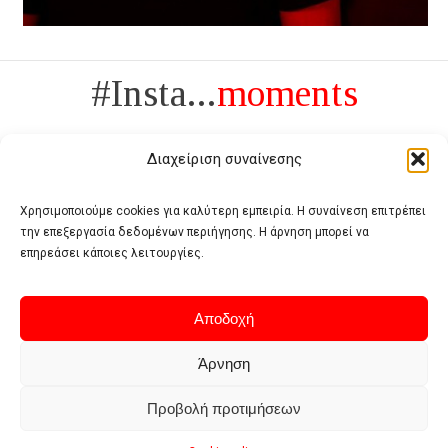
#Insta...
moments
Διαχείριση συναίνεσης
Χρησιμοποιούμε cookies για καλύτερη εμπειρία. Η συναίνεση επιτρέπει
την επεξεργασία δεδομένων περιήγησης. Η άρνηση μπορεί να
Πολυτέλεια δεν είναι το αντίθετο της ανέχειας, είναι το αντίθετο της
επηρεάσει κάποιες λειτουργίες.
χυδαιότητας
- Coco Chanel -
Αποδοχή
Άρνηση
Προβολή προτιμήσεων
Home
Terms of use
Privacy policy
Cookie policy
Contact