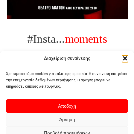
#Insta...
moments
Διαχείριση συναίνεσης
Χρησιμοποιούμε cookies για καλύτερη εμπειρία. Η συναίνεση επιτρέπει
την επεξεργασία δεδομένων περιήγησης. Η άρνηση μπορεί να
Πολυτέλεια δεν είναι το αντίθετο της ανέχειας, είναι το αντίθετο της
επηρεάσει κάποιες λειτουργίες.
χυδαιότητας
- Coco Chanel -
Αποδοχή
Άρνηση
Προβολή προτιμήσεων