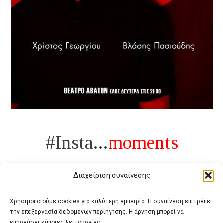
#Insta...
moments
Διαχείριση συναίνεσης
Χρησιμοποιούμε cookies για καλύτερη εμπειρία. Η συναίνεση επιτρέπει
την επεξεργασία δεδομένων περιήγησης. Η άρνηση μπορεί να
Πολυτέλεια δεν είναι το αντίθετο της ανέχειας, είναι το αντίθετο της
επηρεάσει κάποιες λειτουργίες.